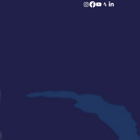
Édition 2026 complète ! Mais tout n’est pas perdu 👉
Rejoins la liste
d’attente dès maintenant !