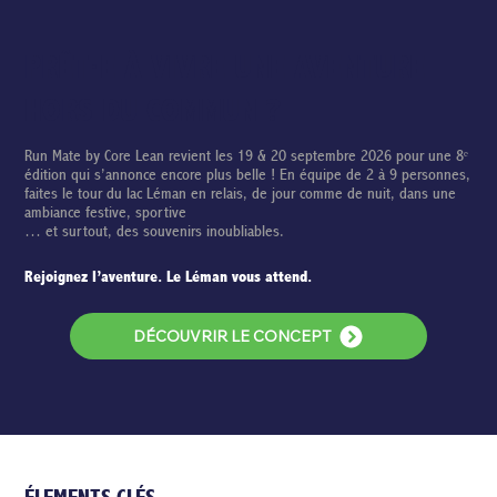
PRÊT·E À VIVRE UNE AVENTURE
HORS DU COMMUN ?
Run Mate by Core Lean revient les 19 & 20 septembre 2026 pour une 8ᵉ
édition qui s’annonce encore plus belle ! En équipe de 2 à 9 personnes,
faites le tour du lac Léman en relais, de jour comme de nuit, dans une
ambiance festive, sportive
… et surtout, des souvenirs inoubliables.
Rejoignez l’aventure. Le Léman vous attend.
DÉCOUVRIR LE CONCEPT